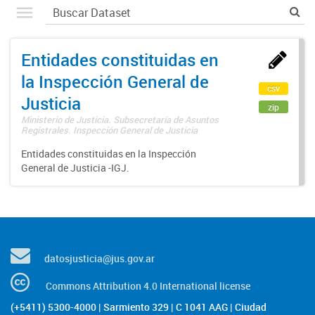
Entidades constituidas en
la Inspección General de
csv
Justicia
zip
Ministerio de Justicia. Subsecretaría de Asuntos
Registrales. Inspección General de Justicia
Entidades constituidas en la Inspección
General de Justicia -IGJ.
datosjusticia@jus.gov.ar
Commons Attribution 4.0 International license
(+5411) 5300-4000 | Sarmiento 329 | C 1041 AAG | Ciudad