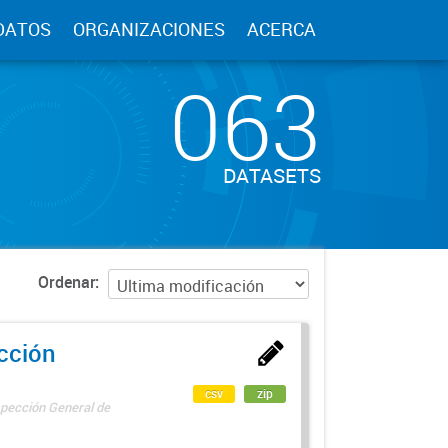
DATOS
ORGANIZACIONES
ACERCA
063
DATASETS
Ordenar
ección
csv
zip
spección General de