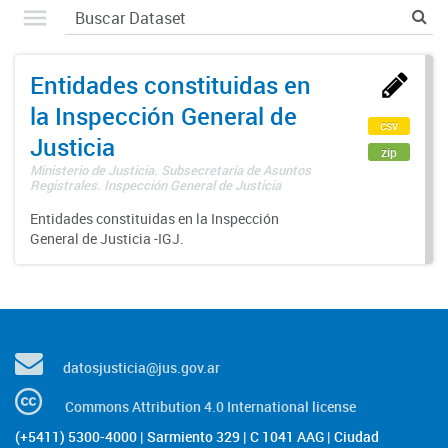
Entidades constituidas en
la Inspección General de
csv
Justicia
zip
Ministerio de Justicia. Subsecretaría de Asuntos
Registrales. Inspección General de Justicia
Entidades constituidas en la Inspección
General de Justicia -IGJ.
datosjusticia@jus.gov.ar
Commons Attribution 4.0 International license
(+5411) 5300-4000 | Sarmiento 329 | C 1041 AAG | Ciudad