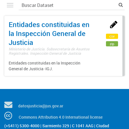
Entidades constituidas en
la Inspección General de
csv
Justicia
zip
Ministerio de Justicia. Subsecretaría de Asuntos
Registrales. Inspección General de Justicia
Entidades constituidas en la Inspección
General de Justicia -IGJ.
datosjusticia@jus.gov.ar
Commons Attribution 4.0 International license
(+5411) 5300-4000 | Sarmiento 329 | C 1041 AAG | Ciudad