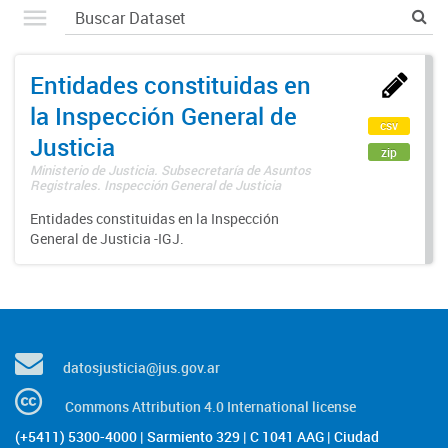
Entidades constituidas en
la Inspección General de
csv
Justicia
zip
Ministerio de Justicia. Subsecretaría de Asuntos
Registrales. Inspección General de Justicia
Entidades constituidas en la Inspección
General de Justicia -IGJ.
datosjusticia@jus.gov.ar
Commons Attribution 4.0 International license
(+5411) 5300-4000 | Sarmiento 329 | C 1041 AAG | Ciudad