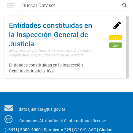
Entidades constituidas en
la Inspección General de
csv
Justicia
zip
Ministerio de Justicia. Subsecretaría de Asuntos
Registrales. Inspección General de Justicia
Entidades constituidas en la Inspección
General de Justicia -IGJ.
datosjusticia@jus.gov.ar
Commons Attribution 4.0 International license
(+5411) 5300-4000 | Sarmiento 329 | C 1041 AAG | Ciudad