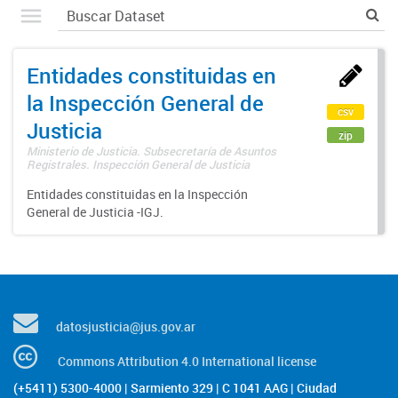
Entidades constituidas en
la Inspección General de
csv
Justicia
zip
Ministerio de Justicia. Subsecretaría de Asuntos
Registrales. Inspección General de Justicia
Entidades constituidas en la Inspección
General de Justicia -IGJ.
datosjusticia@jus.gov.ar
Commons Attribution 4.0 International license
(+5411) 5300-4000 | Sarmiento 329 | C 1041 AAG | Ciudad