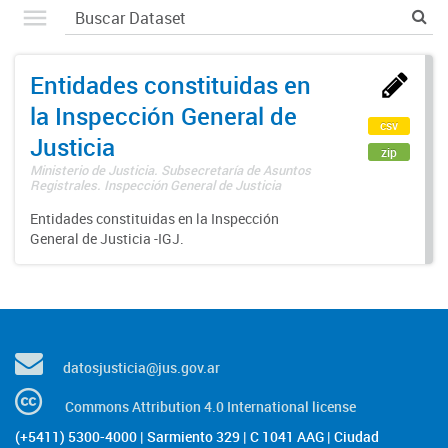
Entidades constituidas en
la Inspección General de
csv
Justicia
zip
Ministerio de Justicia. Subsecretaría de Asuntos
Registrales. Inspección General de Justicia
Entidades constituidas en la Inspección
General de Justicia -IGJ.
datosjusticia@jus.gov.ar
Commons Attribution 4.0 International license
(+5411) 5300-4000 | Sarmiento 329 | C 1041 AAG | Ciudad