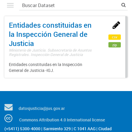
Entidades constituidas en
la Inspección General de
csv
Justicia
zip
Ministerio de Justicia. Subsecretaría de Asuntos
Registrales. Inspección General de Justicia
Entidades constituidas en la Inspección
General de Justicia -IGJ.
datosjusticia@jus.gov.ar
Commons Attribution 4.0 International license
(+5411) 5300-4000 | Sarmiento 329 | C 1041 AAG | Ciudad