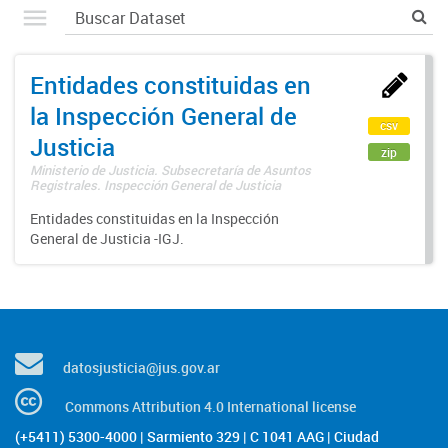
Entidades constituidas en
la Inspección General de
csv
Justicia
zip
Ministerio de Justicia. Subsecretaría de Asuntos
Registrales. Inspección General de Justicia
Entidades constituidas en la Inspección
General de Justicia -IGJ.
datosjusticia@jus.gov.ar
Commons Attribution 4.0 International license
(+5411) 5300-4000 | Sarmiento 329 | C 1041 AAG | Ciudad