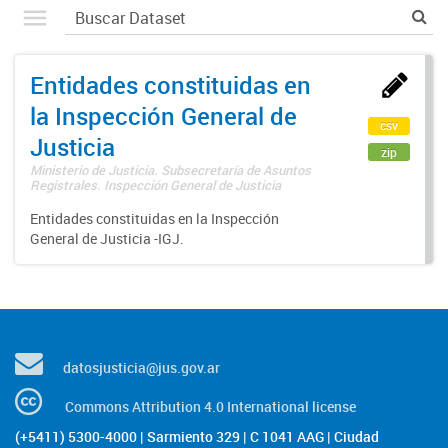
Entidades constituidas en
la Inspección General de
csv
Justicia
zip
Ministerio de Justicia. Subsecretaría de Asuntos
Registrales. Inspección General de Justicia
Entidades constituidas en la Inspección
General de Justicia -IGJ.
datosjusticia@jus.gov.ar
Commons Attribution 4.0 International license
(+5411) 5300-4000 | Sarmiento 329 | C 1041 AAG | Ciudad