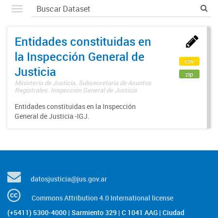
Entidades constituidas en
la Inspección General de
csv
Justicia
zip
Ministerio de Justicia. Subsecretaría de Asuntos
Registrales. Inspección General de Justicia
Entidades constituidas en la Inspección
General de Justicia -IGJ.
datosjusticia@jus.gov.ar
Commons Attribution 4.0 International license
(+5411) 5300-4000 | Sarmiento 329 | C 1041 AAG | Ciudad