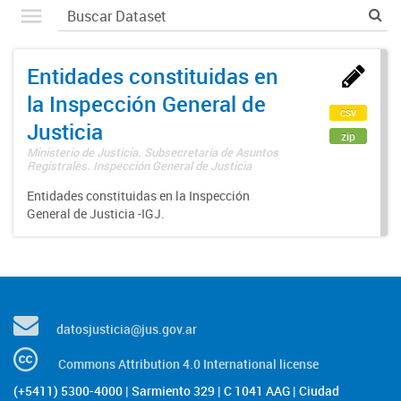
Entidades constituidas en
la Inspección General de
csv
Justicia
zip
Ministerio de Justicia. Subsecretaría de Asuntos
Registrales. Inspección General de Justicia
Entidades constituidas en la Inspección
General de Justicia -IGJ.
datosjusticia@jus.gov.ar
Commons Attribution 4.0 International license
(+5411) 5300-4000 | Sarmiento 329 | C 1041 AAG | Ciudad