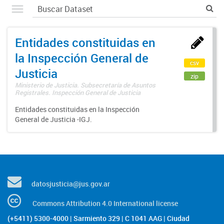
Entidades constituidas en
la Inspección General de
csv
Justicia
zip
Ministerio de Justicia. Subsecretaría de Asuntos
Registrales. Inspección General de Justicia
Entidades constituidas en la Inspección
General de Justicia -IGJ.
datosjusticia@jus.gov.ar
Commons Attribution 4.0 International license
(+5411) 5300-4000 | Sarmiento 329 | C 1041 AAG | Ciudad