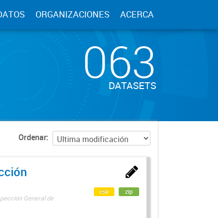
DATOS
ORGANIZACIONES
ACERCA
063
DATASETS
Ordenar
ección
csv
zip
spección General de