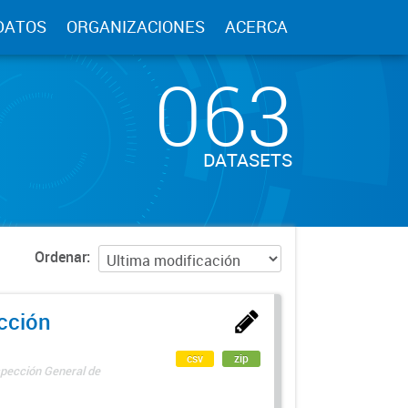
DATOS
ORGANIZACIONES
ACERCA
063
DATASETS
Ordenar
ección
csv
zip
spección General de