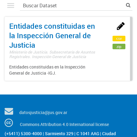
Entidades constituidas en
la Inspección General de
csv
Justicia
zip
Ministerio de Justicia. Subsecretaría de Asuntos
Registrales. Inspección General de Justicia
Entidades constituidas en la Inspección
General de Justicia -IGJ.
datosjusticia@jus.gov.ar
Commons Attribution 4.0 International license
(+5411) 5300-4000 | Sarmiento 329 | C 1041 AAG | Ciudad