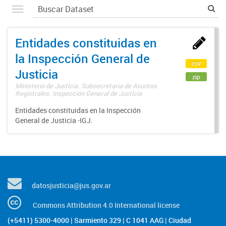
Entidades constituidas en
la Inspección General de
csv
Justicia
zip
Ministerio de Justicia. Subsecretaría de Asuntos
Registrales. Inspección General de Justicia
Entidades constituidas en la Inspección
General de Justicia -IGJ.
datosjusticia@jus.gov.ar
Commons Attribution 4.0 International license
(+5411) 5300-4000 | Sarmiento 329 | C 1041 AAG | Ciudad