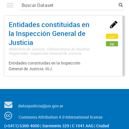
Entidades constituidas en
la Inspección General de
csv
Justicia
zip
Ministerio de Justicia. Subsecretaría de Asuntos
Registrales. Inspección General de Justicia
Entidades constituidas en la Inspección
General de Justicia -IGJ.
datosjusticia@jus.gov.ar
Commons Attribution 4.0 International license
(+5411) 5300-4000 | Sarmiento 329 | C 1041 AAG | Ciudad