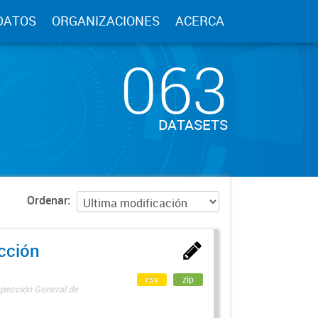
DATOS
ORGANIZACIONES
ACERCA
063
DATASETS
Ordenar
ección
csv
zip
spección General de