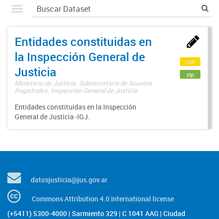
Entidades constituidas en
la Inspección General de
csv
Justicia
zip
Ministerio de Justicia. Subsecretaría de Asuntos
Registrales. Inspección General de Justicia
Entidades constituidas en la Inspección
General de Justicia -IGJ.
datosjusticia@jus.gov.ar
Commons Attribution 4.0 International license
(+5411) 5300-4000 | Sarmiento 329 | C 1041 AAG | Ciudad