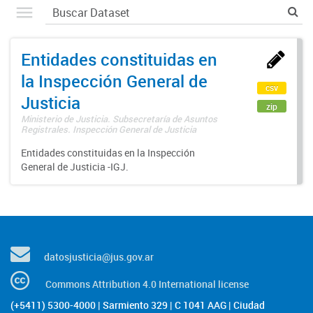
Entidades constituidas en
la Inspección General de
csv
Justicia
zip
Ministerio de Justicia. Subsecretaría de Asuntos
Registrales. Inspección General de Justicia
Entidades constituidas en la Inspección
General de Justicia -IGJ.
datosjusticia@jus.gov.ar
Commons Attribution 4.0 International license
(+5411) 5300-4000 | Sarmiento 329 | C 1041 AAG | Ciudad