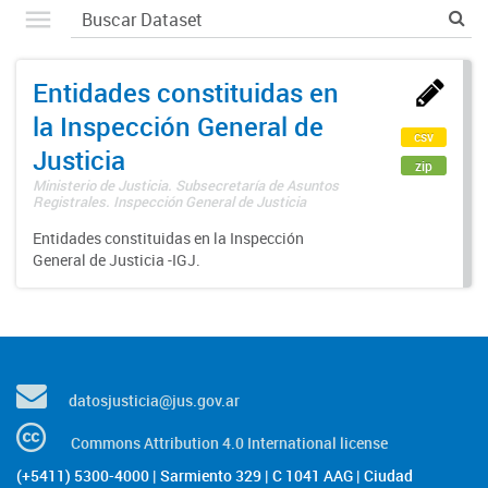
Entidades constituidas en
la Inspección General de
csv
Justicia
zip
Ministerio de Justicia. Subsecretaría de Asuntos
Registrales. Inspección General de Justicia
Entidades constituidas en la Inspección
General de Justicia -IGJ.
datosjusticia@jus.gov.ar
Commons Attribution 4.0 International license
(+5411) 5300-4000 | Sarmiento 329 | C 1041 AAG | Ciudad