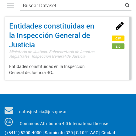
Entidades constituidas en
la Inspección General de
csv
Justicia
zip
Ministerio de Justicia. Subsecretaría de Asuntos
Registrales. Inspección General de Justicia
Entidades constituidas en la Inspección
General de Justicia -IGJ.
datosjusticia@jus.gov.ar
Commons Attribution 4.0 International license
(+5411) 5300-4000 | Sarmiento 329 | C 1041 AAG | Ciudad