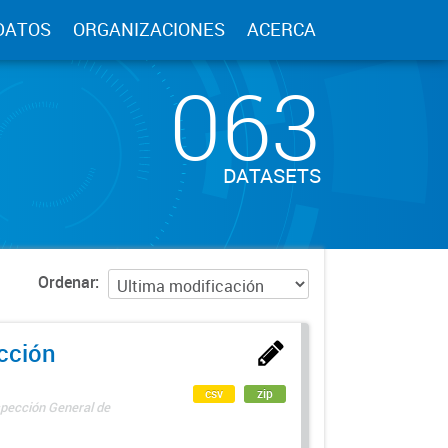
DATOS
ORGANIZACIONES
ACERCA
063
DATASETS
Ordenar
ección
csv
zip
spección General de