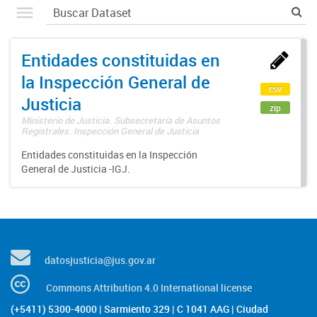
Entidades constituidas en
la Inspección General de
csv
Justicia
zip
Ministerio de Justicia. Subsecretaría de Asuntos
Registrales. Inspección General de Justicia
Entidades constituidas en la Inspección
General de Justicia -IGJ.
datosjusticia@jus.gov.ar
Commons Attribution 4.0 International license
(+5411) 5300-4000 | Sarmiento 329 | C 1041 AAG | Ciudad