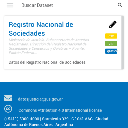
Registro Nacional de
Sociedades
csv
Ministerio de Justicia. Subsecretaría de Asuntos
zip
Registrales. Dirección del Registro Nacional de
Sociedades y Concursos y Quiebras – Fuente:
gráfico
Padrón Federal...
Datos del Registro Nacional de Sociedades.
datosjusticia@jus.gov.ar
Commons Attribution 4.0 International license
(+5411) 5300-4000 | Sarmiento 329 | C 1041 AAG | Ciudad
Autónoma de Buenos Aires | Argentina