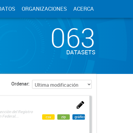
DATOS
ORGANIZACIONES
ACERCA
063
DATASETS
Ordenar
ección del Registro
 Federal...
csv
zip
gráfico