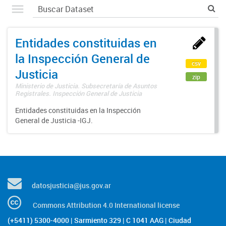
Entidades constituidas en
la Inspección General de
csv
Justicia
zip
Ministerio de Justicia. Subsecretaría de Asuntos
Registrales. Inspección General de Justicia
Entidades constituidas en la Inspección
General de Justicia -IGJ.
datosjusticia@jus.gov.ar
Commons Attribution 4.0 International license
(+5411) 5300-4000 | Sarmiento 329 | C 1041 AAG | Ciudad