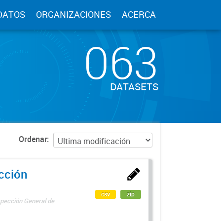
DATOS
ORGANIZACIONES
ACERCA
063
DATASETS
Ordenar
ección
csv
zip
spección General de