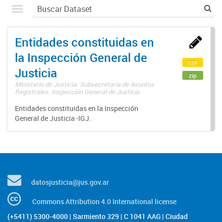
Entidades constituidas en
la Inspección General de
csv
Justicia
zip
Ministerio de Justicia. Subsecretaría de Asuntos
Registrales. Inspección General de Justicia
Entidades constituidas en la Inspección
General de Justicia -IGJ.
datosjusticia@jus.gov.ar
Commons Attribution 4.0 International license
(+5411) 5300-4000 | Sarmiento 329 | C 1041 AAG | Ciudad