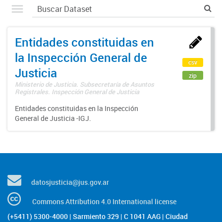
Entidades constituidas en
la Inspección General de
csv
Justicia
zip
Ministerio de Justicia. Subsecretaría de Asuntos
Registrales. Inspección General de Justicia
Entidades constituidas en la Inspección
General de Justicia -IGJ.
datosjusticia@jus.gov.ar
Commons Attribution 4.0 International license
(+5411) 5300-4000 | Sarmiento 329 | C 1041 AAG | Ciudad