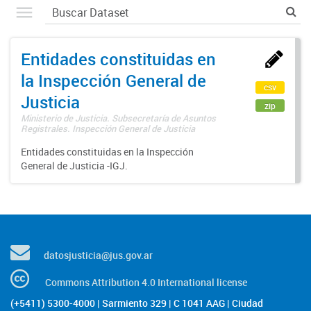
Entidades constituidas en
la Inspección General de
csv
Justicia
zip
Ministerio de Justicia. Subsecretaría de Asuntos
Registrales. Inspección General de Justicia
Entidades constituidas en la Inspección
General de Justicia -IGJ.
datosjusticia@jus.gov.ar
Commons Attribution 4.0 International license
(+5411) 5300-4000 | Sarmiento 329 | C 1041 AAG | Ciudad