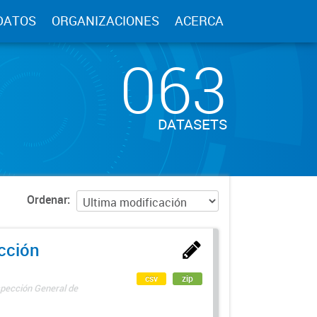
DATOS
ORGANIZACIONES
ACERCA
063
DATASETS
Ordenar
ección
csv
zip
spección General de