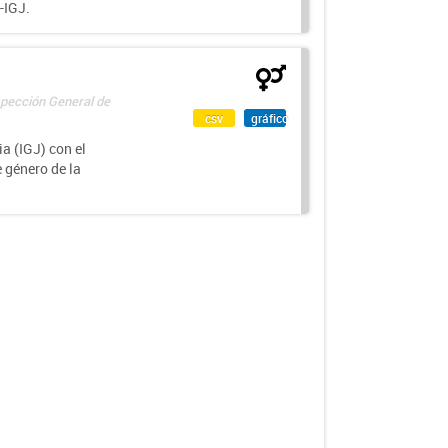
-IGJ.
spección General de
csv
gráfico
a (IGJ) con el
e género de la