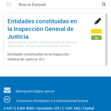
Entidades constituidas en
la Inspección General de
csv
Justicia
zip
Ministerio de Justicia. Subsecretaría de Asuntos
Registrales. Inspección General de Justicia
Entidades constituidas en la Inspección
General de Justicia -IGJ.
datosjusticia@jus.gov.ar
Commons Attribution 4.0 International license
(+5411) 5300-4000 | Sarmiento 329 | C 1041 AAG | Ciudad