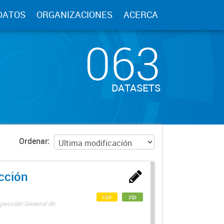
DATOS
ORGANIZACIONES
ACERCA
063
DATASETS
Ordenar
ección
csv
zip
spección General de