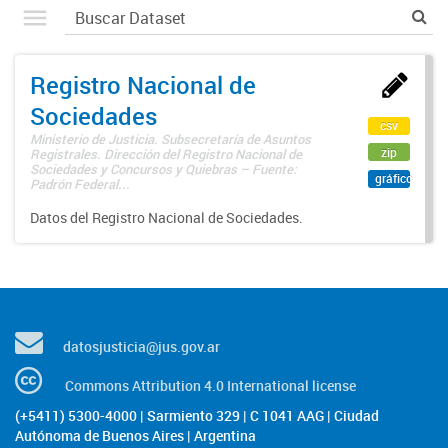
Registro Nacional de
Sociedades
csv
Ministerio de Justicia. Subsecretaría de Asuntos
zip
Registrales. Dirección del Registro Nacional de
Sociedades y Concursos y Quiebras – Fuente:
gráfico
Padrón Federal...
Datos del Registro Nacional de Sociedades.
datosjusticia@jus.gov.ar
Commons Attribution 4.0 International license
(+5411) 5300-4000 | Sarmiento 329 | C 1041 AAG | Ciudad
Autónoma de Buenos Aires | Argentina