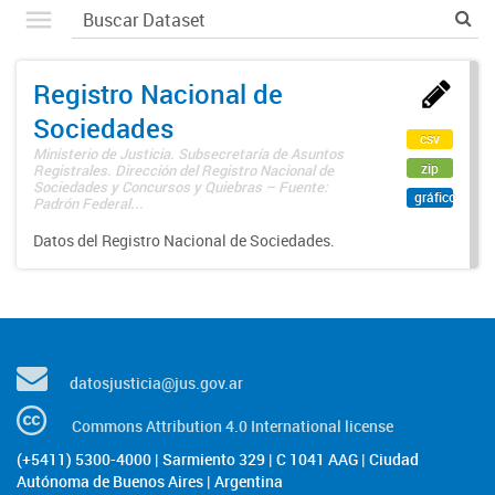
Registro Nacional de
Sociedades
csv
Ministerio de Justicia. Subsecretaría de Asuntos
zip
Registrales. Dirección del Registro Nacional de
Sociedades y Concursos y Quiebras – Fuente:
gráfico
Padrón Federal...
Datos del Registro Nacional de Sociedades.
datosjusticia@jus.gov.ar
Commons Attribution 4.0 International license
(+5411) 5300-4000 | Sarmiento 329 | C 1041 AAG | Ciudad
Autónoma de Buenos Aires | Argentina