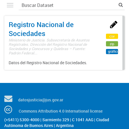
Registro Nacional de
Sociedades
csv
Ministerio de Justicia. Subsecretaría de Asuntos
zip
Registrales. Dirección del Registro Nacional de
Sociedades y Concursos y Quiebras – Fuente:
gráfico
Padrón Federal...
Datos del Registro Nacional de Sociedades.
datosjusticia@jus.gov.ar
Commons Attribution 4.0 International license
(+5411) 5300-4000 | Sarmiento 329 | C 1041 AAG | Ciudad
Autónoma de Buenos Aires | Argentina