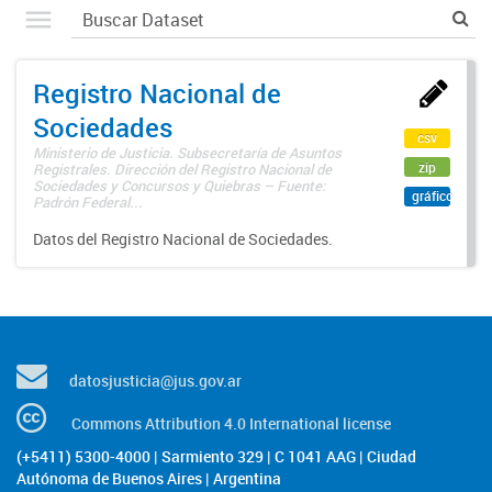
Registro Nacional de
Sociedades
csv
Ministerio de Justicia. Subsecretaría de Asuntos
zip
Registrales. Dirección del Registro Nacional de
Sociedades y Concursos y Quiebras – Fuente:
gráfico
Padrón Federal...
Datos del Registro Nacional de Sociedades.
datosjusticia@jus.gov.ar
Commons Attribution 4.0 International license
(+5411) 5300-4000 | Sarmiento 329 | C 1041 AAG | Ciudad
Autónoma de Buenos Aires | Argentina