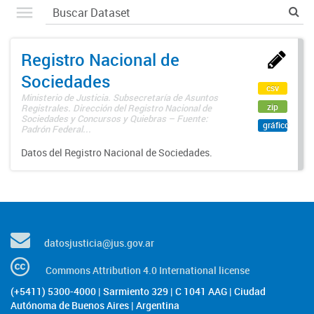
Registro Nacional de
Sociedades
csv
Ministerio de Justicia. Subsecretaría de Asuntos
zip
Registrales. Dirección del Registro Nacional de
Sociedades y Concursos y Quiebras – Fuente:
gráfico
Padrón Federal...
Datos del Registro Nacional de Sociedades.
datosjusticia@jus.gov.ar
Commons Attribution 4.0 International license
(+5411) 5300-4000 | Sarmiento 329 | C 1041 AAG | Ciudad
Autónoma de Buenos Aires | Argentina