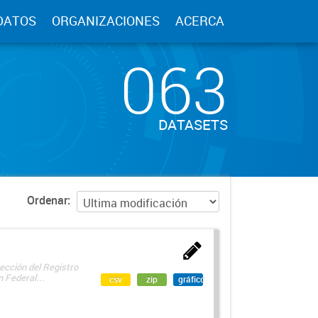
DATOS
ORGANIZACIONES
ACERCA
063
DATASETS
Ordenar
ección del Registro
 Federal...
csv
zip
gráfico