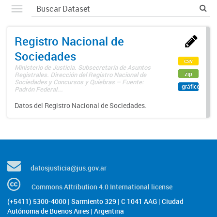
Registro Nacional de
Sociedades
csv
Ministerio de Justicia. Subsecretaría de Asuntos
zip
Registrales. Dirección del Registro Nacional de
Sociedades y Concursos y Quiebras – Fuente:
gráfico
Padrón Federal...
Datos del Registro Nacional de Sociedades.
datosjusticia@jus.gov.ar
Commons Attribution 4.0 International license
(+5411) 5300-4000 | Sarmiento 329 | C 1041 AAG | Ciudad
Autónoma de Buenos Aires | Argentina