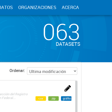
DATOS
ORGANIZACIONES
ACERCA
063
DATASETS
Ordenar
ección del Registro
 Federal...
csv
zip
gráfico