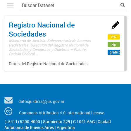
Registro Nacional de
Sociedades
csv
Ministerio de Justicia. Subsecretaría de Asuntos
zip
Registrales. Dirección del Registro Nacional de
Sociedades y Concursos y Quiebras – Fuente:
gráfico
Padrón Federal...
Datos del Registro Nacional de Sociedades.
datosjusticia@jus.gov.ar
Commons Attribution 4.0 International license
(+5411) 5300-4000 | Sarmiento 329 | C 1041 AAG | Ciudad
Autónoma de Buenos Aires | Argentina