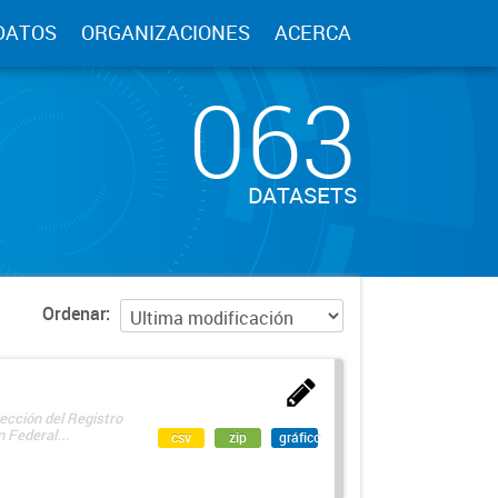
DATOS
ORGANIZACIONES
ACERCA
063
DATASETS
Ordenar
ección del Registro
 Federal...
csv
zip
gráfico