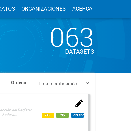
DATOS
ORGANIZACIONES
ACERCA
063
DATASETS
Ordenar
ección del Registro
 Federal...
csv
zip
gráfico