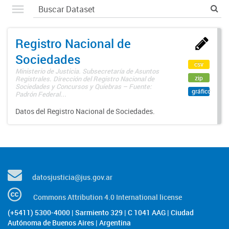
Registro Nacional de
Sociedades
csv
Ministerio de Justicia. Subsecretaría de Asuntos
zip
Registrales. Dirección del Registro Nacional de
Sociedades y Concursos y Quiebras – Fuente:
gráfico
Padrón Federal...
Datos del Registro Nacional de Sociedades.
datosjusticia@jus.gov.ar
Commons Attribution 4.0 International license
(+5411) 5300-4000 | Sarmiento 329 | C 1041 AAG | Ciudad
Autónoma de Buenos Aires | Argentina