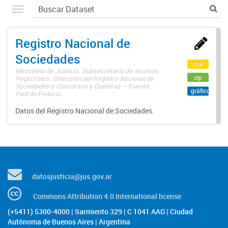
Registro Nacional de
Sociedades
csv
Ministerio de Justicia. Subsecretaría de Asuntos
zip
Registrales. Dirección del Registro Nacional de
Sociedades y Concursos y Quiebras – Fuente:
gráfico
Padrón Federal...
Datos del Registro Nacional de Sociedades.
datosjusticia@jus.gov.ar
Commons Attribution 4.0 International license
(+5411) 5300-4000 | Sarmiento 329 | C 1041 AAG | Ciudad
Autónoma de Buenos Aires | Argentina