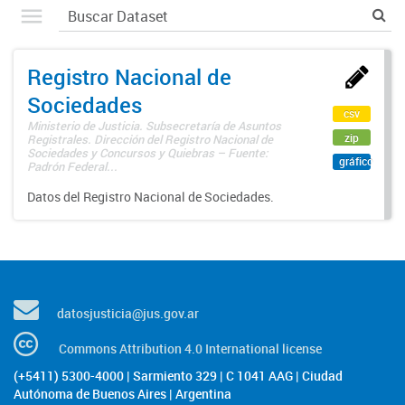
Registro Nacional de
Sociedades
csv
Ministerio de Justicia. Subsecretaría de Asuntos
zip
Registrales. Dirección del Registro Nacional de
Sociedades y Concursos y Quiebras – Fuente:
gráfico
Padrón Federal...
Datos del Registro Nacional de Sociedades.
datosjusticia@jus.gov.ar
Commons Attribution 4.0 International license
(+5411) 5300-4000 | Sarmiento 329 | C 1041 AAG | Ciudad
Autónoma de Buenos Aires | Argentina